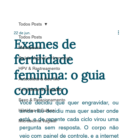
Todos Posts
22 de jun.
Todos Posts
Exames de
Menopausa
fertilidade
Saúde Vaginal e Hormonal
HPV & Rastreamento
feminina: o guia
Autocoleta & See Me
completo
Fertilidade & Gravidez
Sexo & Relacionamento
Você decidiu que quer engravidar, ou 
ainda não decidiu mas quer saber onde 
Histórias & Cultura
está, e de repente cada ciclo virou uma 
Microbioma Vaginal
pergunta sem resposta. O corpo não 
veio com painel de controle, e a internet 