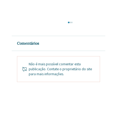
Comentários
Não é mais possível comentar esta
publicação. Contate o proprietário do site
para mais informações.
Infertilidade e “óvulo velho”: e se o
problema não for bem esse?