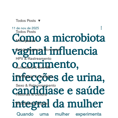
Todos Posts
11 de nov. de 2025
Todos Posts
Como a microbiota
Menopausa
vaginal influencia
Saúde Vaginal e Hormonal
HPV & Rastreamento
o corrimento,
Autocoleta & See Me
infecções de urina,
Fertilidade & Gravidez
Sexo & Relacionamento
candidíase e saúde
Histórias & Cultura
integral da mulher
Microbioma Vaginal
Quando uma mulher experimenta 