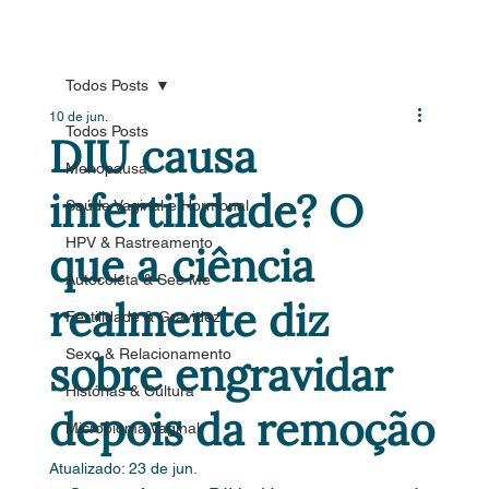
Todos Posts
10 de jun.
Todos Posts
DIU causa
Menopausa
infertilidade? O
Saúde Vaginal e Hormonal
HPV & Rastreamento
que a ciência
Autocoleta & See Me
realmente diz
Fertilidade & Gravidez
Sexo & Relacionamento
sobre engravidar
Histórias & Cultura
depois da remoção
Microbioma Vaginal
Atualizado:
23 de jun.