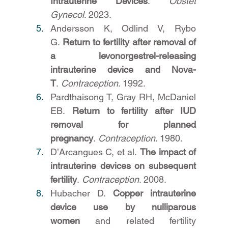
Intrauterine Devices
. 
Obstet 
Gynecol
. 2023.
Andersson K, Odlind V, Rybo 
G. 
Return to fertility after removal of 
a levonorgestrel-releasing 
intrauterine device and Nova-
T
. 
Contraception
. 1992.
Pardthaisong T, Gray RH, McDaniel 
EB. 
Return to fertility after IUD 
removal for planned 
pregnancy
. 
Contraception
. 1980.
D’Arcangues C, et al. 
The impact of 
intrauterine devices on subsequent 
fertility
. 
Contraception
. 2008.
Hubacher D. 
Copper intrauterine 
device use by nulliparous 
women
 and related fertility 