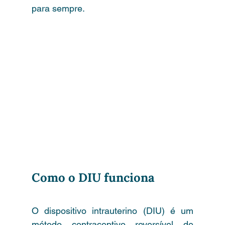
para sempre.
DIU causa infertilidade? O 
que a ciência realmente diz
Como o DIU funciona
O dispositivo intrauterino (DIU) é um 
método contraceptivo reversível de 