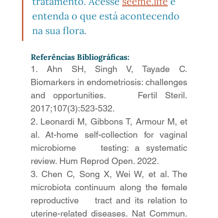
tratamento. Acesse 
seeme.life
 e 
entenda o que está acontecendo 
na sua flora.
Referências Bibliográficas:
1. Ahn SH, Singh V, Tayade C. 
Biomarkers in endometriosis: challenges 
and opportunities.    Fertil Steril. 
2017;107(3):523-532. 
2. Leonardi M, Gibbons T, Armour M, et 
al. At-home self-collection for vaginal 
microbiome    testing: a systematic 
review. Hum Reprod Open. 2022. 
3. Chen C, Song X, Wei W, et al. The 
microbiota continuum along the female 
reproductive    tract and its relation to 
uterine-related diseases. Nat Commun. 