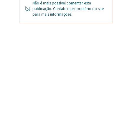
Não é mais possível comentar esta
publicação. Contate o proprietário do site
para mais informações.
Microbioma Vaginal, Hormônios e
Fertilidade: qual a conexão?