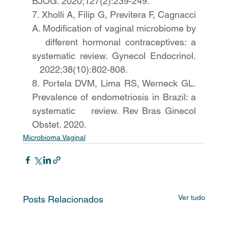
BJOG. 2020;127(2):239-249. 
7. Xholli A, Filip G, Previtera F, Cagnacci 
A. Modification of vaginal microbiome by 
   different hormonal contraceptives: a 
systematic review. Gynecol Endocrinol. 
   2022;38(10):802-808. 
8. Portela DVM, Lima RS, Werneck GL. 
Prevalence of endometriosis in Brazil: a 
systematic    review. Rev Bras Ginecol 
Obstet. 2020.
Microbioma Vaginal
Ver tudo
Posts Relacionados