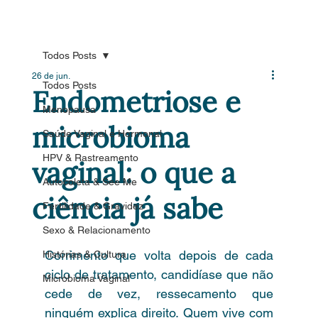
Todos Posts
26 de jun.
Todos Posts
Endometriose e
Menopausa
microbioma
Saúde Vaginal e Hormonal
HPV & Rastreamento
vaginal: o que a
Autocoleta & See Me
ciência já sabe
Fertilidade & Gravidez
Sexo & Relacionamento
Corrimento que volta depois de cada 
Histórias & Cultura
ciclo de tratamento, candidíase que não 
Microbioma Vaginal
cede de vez, ressecamento que 
ninguém explica direito. Quem vive com 